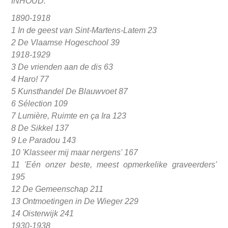
INHOUD:
1890-1918
1 In de geest van Sint-Martens-Latem 23
2 De Vlaamse Hogeschool 39
1918-1929
3 De vrienden aan de dis 63
4 Haro! 77
5 Kunsthandel De Blauwvoet 87
6 Sélection 109
7 Lumière, Ruimte en ça Ira 123
8 De Sikkel 137
9 Le Paradou 143
10 'Klasseer mij maar nergens' 167
11 'Eén onzer beste, meest opmerkelike graveerders'
195
12 De Gemeenschap 211
13 Ontmoetingen in De Wieger 229
14 Oisterwijk 241
1930-1938