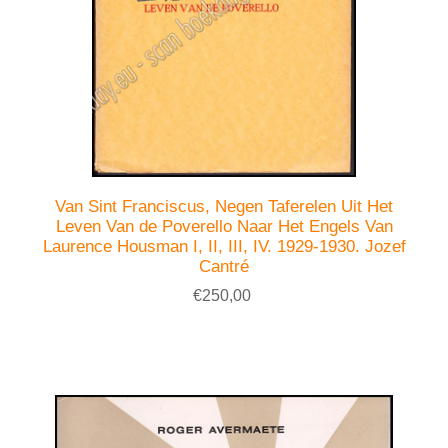
Van Sint Franciscus, Negen Taferelen Uit Het
Leven Van de Poverello Naar Het Engels Van
Laurence Housman I, II, III, IV. 1929-1930. Jozef
Cantré
€250,00