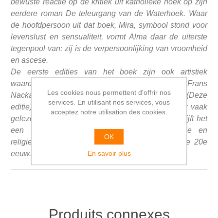
bewuste reactie op de kritiek uit katholieke hoek op zijn
eerdere roman De teleurgang van de Waterhoek. Waar
de hoofdpersoon uit dat boek, Mira, symbool stond voor
levenslust en sensualiteit, vormt Alma daar de uiterste
tegenpool van: zij is de verpersoonlijking van vroomheid
en ascese.
De eerste edities van het boek zijn ook artistiek
waardevol, met illustraties van respectievelijk Frans
Les cookies nous permettent d'offrir nos
Nackaerts en de bekende graficus Jozef Cantré (Deze
services. En utilisant nos services, vous
editie). Hoewel het werk vandaag de dag minder vaak
acceptez notre utilisation des cookies.
gelezen wordt dan Streuvels' grote klassiekers, blijft het
een fascinerend tijdsdocument van de morele en
OK
religieuze sfeer in het Vlaanderen van de vroege 20e
En savoir plus
eeuw.
Produits connexes