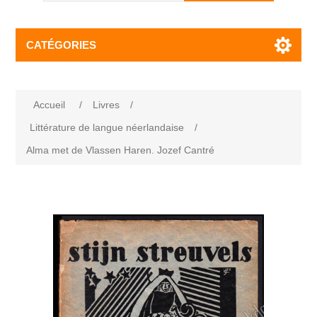
CATÉGORIES
Accueil
/
Livres
/
Littérature de langue néerlandaise
/
Alma met de Vlassen Haren. Jozef Cantré