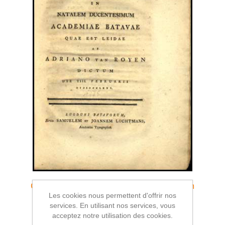
Carmen Seculare in natalem ducentesimum
Les cookies nous permettent d'offrir nos
academiae batavae quae est leidae
services. En utilisant nos services, vous
€50,00
acceptez notre utilisation des cookies.