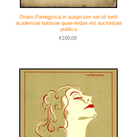
Oratio Panegyrica in auspicium seculi tertii
academiae batavae quae leidae est auctoritate
publica
€100,00