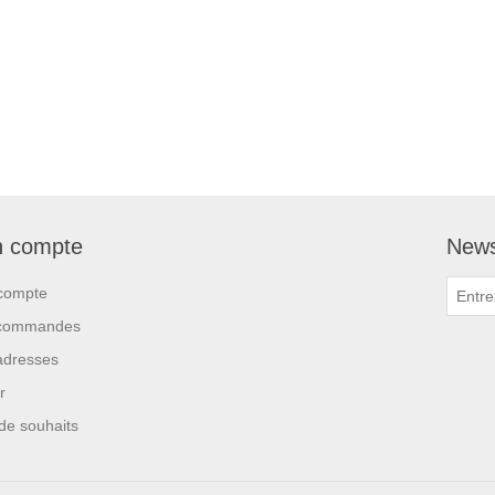
 compte
News
compte
commandes
adresses
r
 de souhaits