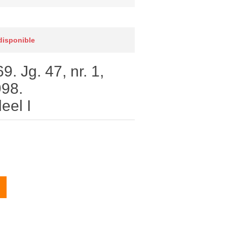
 disponible
9. Jg. 47, nr. 1,
998.
eel I