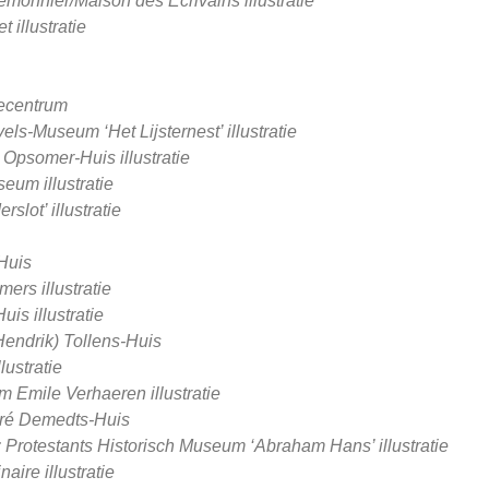
monnier/Maison des Ecrivains illustratie
 illustratie
iecentrum
ls-Museum ‘Het Lijsternest’ illustratie
 Opsomer-Huis illustratie
eum illustratie
lot’ illustratie
Huis
ers illustratie
is illustratie
Hendrik) Tollens-Huis
lustratie
 Emile Verhaeren illustratie
ndré Demedts-Huis
 Protestants Historisch Museum ‘Abraham Hans’ illustratie
aire illustratie