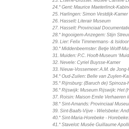
23. Elsene-Brussel: Musée Camille Le
24.* Gent: Maurice Maeterlinck-Kabinet
25. Harlingen: Simon Vestdijk-Kamer
26. Hasselt: Literair Museum
27. Hasselt: Provinciaal Documentat
28.* Ingooigem-Anzegem: Stijn Streuve
29. Lier: Felix Timmermans- & Isidoor
30.* Middenbeemster: Betje Wolff-Mus
31. Muiden: P.C. Hooft-Museum ‘Muiders
32. Nevele: Cyriel Buysse-Kamer
33. Nieuw-Vossemeer: A.M. de Jong-
34.* Oud-Zuilen: Belle van Zuylen-Kam
35.* Rijnsburg: (Baruch de) Spinoza-Hu
36.* Rijswijk: Museum Rijswijk: Het (
37. Roisin: Maison Emile Verhaeren il
38.* Sint-Amands: Provinciaal Museum
39. Sint-Baafs-Vijve - Wielsbeke: A
40.* Sint-Maria-Horebeke - Horebeke:
41.* Stavelot: Musée Guillaume Apollin