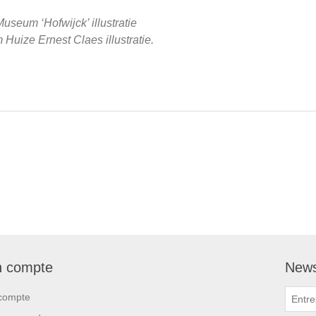
seum ‘Hofwijck’ illustratie
uize Ernest Claes illustratie.
 compte
News
compte