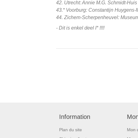
42. Utrecht: Annie M.G. Schmidt-Huis
43.* Voorburg: Constantijn Huygens-Mu
44. Zichem-Scherpenheuvel: Museum H
- Dit is enkel deel I
*
!!!!
Information
Mon
Plan du site
Mon 