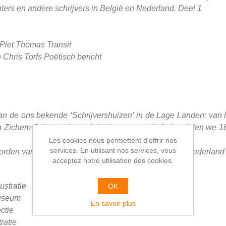
ers en andere schrijvers in België en Nederland. Deel 1
Piet Thomas Transit
Chris Torfs Poëtisch bericht
t van de ons bekende ‘Schrijvershuizen’ in de Lage Landen: va
n Zichem-Scherpenheuvel. In de eerste serie behandelen we 18 
Les cookies nous permettent d'offrir nos
services. En utilisant nos services, vous
oorden van dichters en andere schrijvers in België en Nederland
acceptez notre utilisation des cookies.
ustratie
OK
Museum
En savoir plus
ctie
ratie