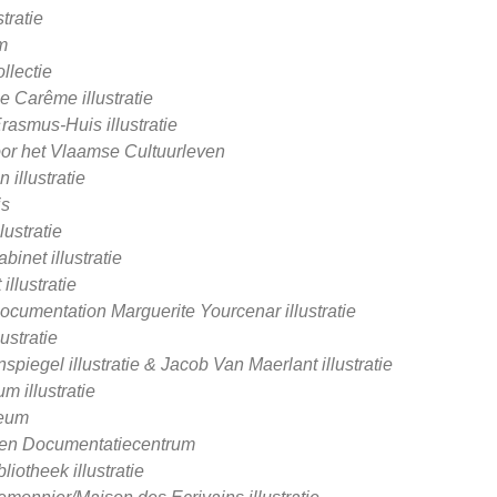
tratie
m
llectie
e Carême illustratie
rasmus-Huis illustratie
or het Vlaamse Cultuurleven
illustratie
is
ustratie
inet illustratie
llustratie
Documentation Marguerite Yourcenar illustratie
ustratie
piegel illustratie & Jacob Van Maerlant illustratie
m illustratie
seum
 en Documentatiecentrum
iotheek illustratie