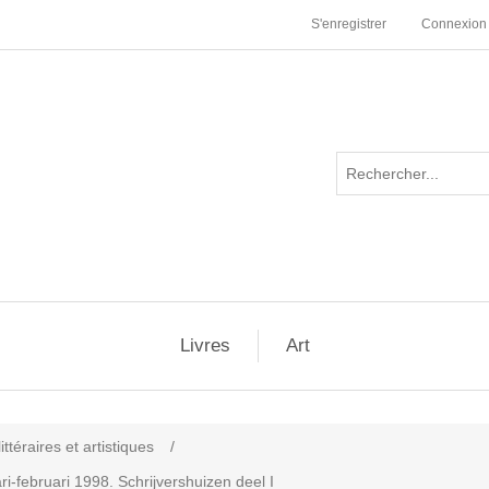
S'enregistrer
Connexion
Livres
Art
ttéraires et artistiques
/
ri-februari 1998. Schrijvershuizen deel I