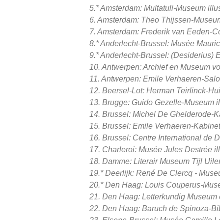
5.* Amsterdam: Multatuli-Museum illus
6. Amsterdam: Theo Thijssen-Museu
7. Amsterdam: Frederik van Eeden-Co
8.* Anderlecht-Brussel: Musée Mauric
9.* Anderlecht-Brussel: (Desiderius) E
10. Antwerpen: Archief en Museum vo
11. Antwerpen: Emile Verhaeren-Salon 
12. Beersel-Lot: Herman Teirlinck-Hu
13. Brugge: Guido Gezelle-Museum ill
14. Brussel: Michel De Ghelderode-Kab
15. Brussel: Emile Verhaeren-Kabinet i
16. Brussel: Centre International de 
17. Charleroi: Musée Jules Destrée ill
18. Damme: Literair Museum Tijl Uilens
19.* Deerlijk: René De Clercq - Museu
20.* Den Haag: Louis Couperus-Mu
21. Den Haag: Letterkundig Museum
22. Den Haag: Baruch de Spinoza-Bibl