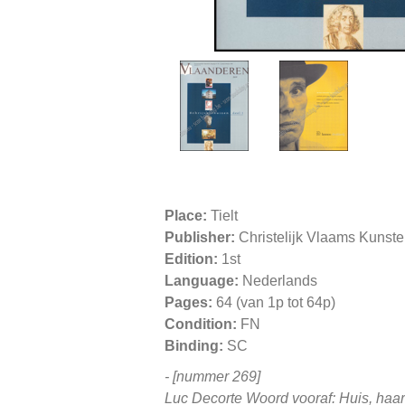
Place:
Tielt
Publisher:
Christelijk Vlaams Kunst
Edition:
1st
Language:
Nederlands
Pages:
64 (van 1p tot 64p)
Condition:
FN
Binding:
SC
- [nummer 269]
Luc Decorte Woord vooraf: Huis, haard