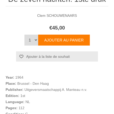
Clem SCHOUWENAARS
€45,00
Year:
1964
Place:
Brussel - Den Haag
Publisher:
Uitgeversmaatschappij A. Manteau n.v.
Edition:
1st
Language:
NL
Pages:
112