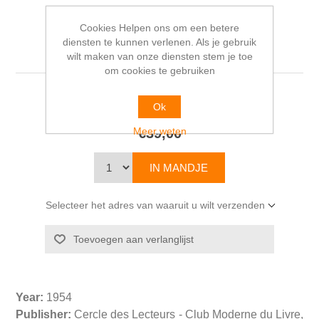
Cookies Helpen ons om een betere
diensten te kunnen verlenen. Als je gebruik
Napoléon et l'amour
wilt maken van onze diensten stem je toe
om cookies te gebruiken
Octave AUBRY
Ok
Meer weten
€39,00
Selecteer het adres van waaruit u wilt verzenden
Year:
1954
Publisher:
Cercle des Lecteurs - Club Moderne du Livre,