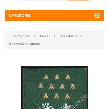
CATEGORIE
Startpagina
/
Boeken
/
Geschiedenis
/
Napoléon et l'amour