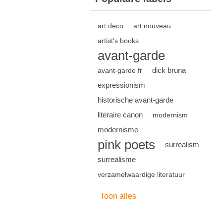
art deco
art nouveau
artist's books
avant-garde
dick bruna
avant-garde fr
expressionism
historische avant-garde
literaire canon
modernism
modernisme
pink poets
surrealism
surrealisme
verzamelwaardige literatuur
Toon alles