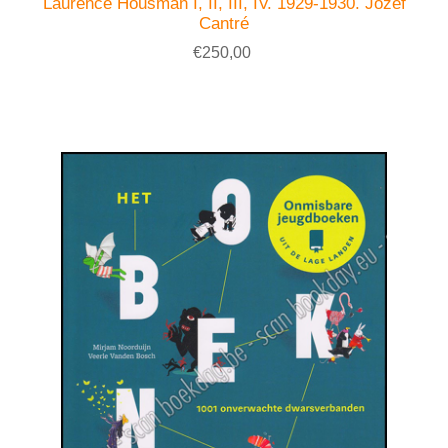
Laurence Housman I, II, III, IV. 1929-1930. Jozef
Cantré
€250,00