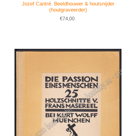
Jozef Cantré. Beeldhouwer & houtsnijder
(houtgraveerder)
€74,00