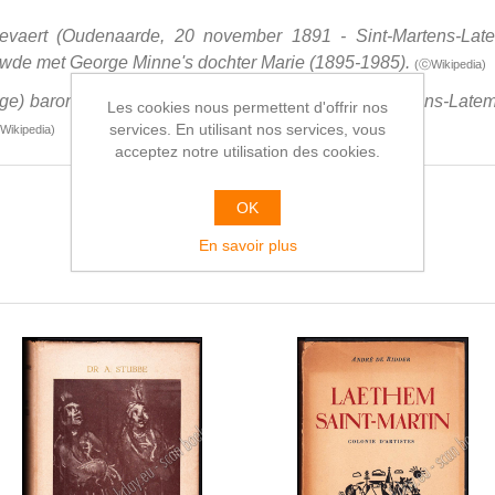
evaert (Oudenaarde, 20 november 1891 - Sint-Martens-Late
rouwde met George Minne's dochter Marie (1895-1985).
(ⓒWikipedia)
e) baron Minne (Gent, 30 augustus 1866 - Sint-Martens-Late
Les cookies nous permettent d'offrir nos
services. En utilisant nos services, vous
Wikipedia)
acceptez notre utilisation des cookies.
OK
En savoir plus