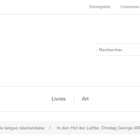
S'enregistrer
Connexion
Livres
Art
 de langue néerlandaise
/
In den Hof der Liefde. Omslag George M