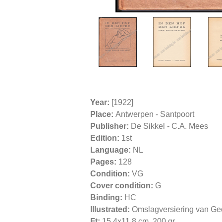
Year:
[1922]
Place:
Antwerpen - Santpoort
Publisher:
De Sikkel - C.A. Mees
Edition:
1st
Language:
NL
Pages:
128
Condition:
VG
Cover condition:
G
Binding:
HC
Illustrated:
Omslagversiering van G
Ft:
15,4x11,8 cm. 200 gr.