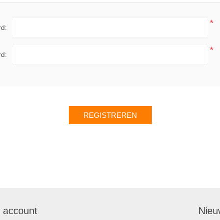
*
d:
*
rd:
n account
Nieu