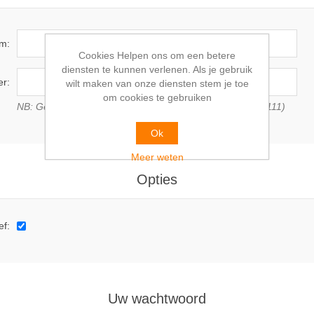
am:
Cookies Helpen ons om een betere
diensten te kunnen verlenen. Als je gebruik
r:
wilt maken van onze diensten stem je toe
om cookies te gebruiken
NB: Geef BTW nummer met landscode (b.v. NL 1111 11 111)
Ok
Meer weten
Opties
ef:
Uw wachtwoord