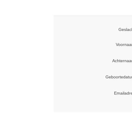
Geslac
Voornaa
Achternaa
Geboortedatu
Emailadr