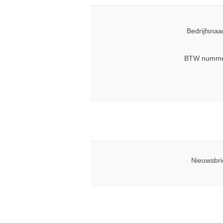
Bedrijfsna
BTW numme
Nieuwsbri