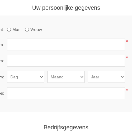
Uw persoonlijke gegevens
ht:
Man
Vrouw
*
m:
*
m:
m:
*
es:
Bedrijfsgegevens