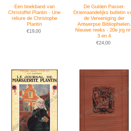
Een boekband van
De Gulden Passer.
Christoffel Plantin - Une
Driemaandelijks bulletin v
reliure de Christophe
de Vereeniging der
Plantin
Antwerpse Bibliophielen.
Nieuwe reeks - 20e jrg nr
€19,00
3 en 4
€24,00