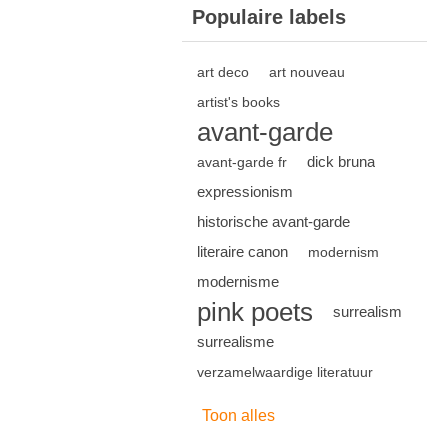
Populaire labels
art deco
art nouveau
artist's books
avant-garde
dick bruna
avant-garde fr
expressionism
historische avant-garde
literaire canon
modernism
modernisme
pink poets
surrealism
surrealisme
verzamelwaardige literatuur
Toon alles