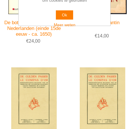
om cookies te gebruiken
Ok
De botanica in de Zuidelijke
Meester Plantin
Meer weten
Nederlanden (einde 15de
eeuw - ca. 1650)
€14,00
€24,00