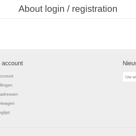
About login / registration
n account
Nieu
account
llingen
 adressen
elwagen
glijst