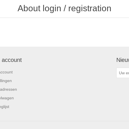
About login / registration
n account
Nieu
account
llingen
 adressen
elwagen
glijst