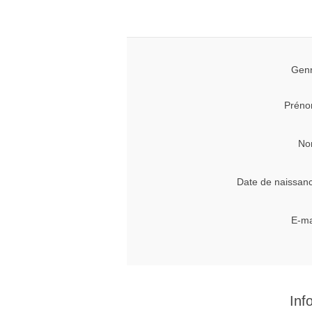
Genr
Préno
No
Date de naissan
E-ma
Inf