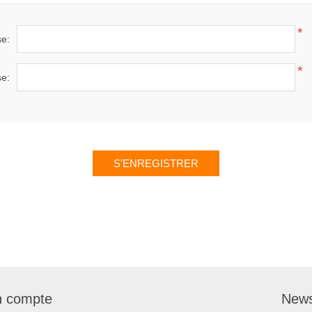
*
se:
*
se:
 compte
News