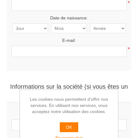
*
Date de naissance:
E-mail:
*
Informations sur la société (si vous êtes un
professionnel)
Les cookies nous permettent d'offrir nos
services. En utilisant nos services, vous
acceptez notre utilisation des cookies.
Société:
OK
En savoir plus
Numéro de TVA: