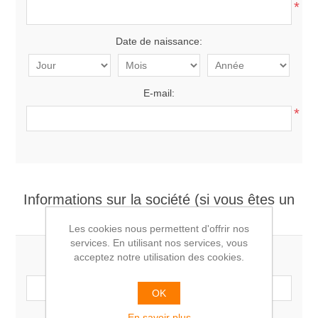
*
Date de naissance:
E-mail:
*
Informations sur la société (si vous êtes un
professionnel)
Les cookies nous permettent d'offrir nos
services. En utilisant nos services, vous
acceptez notre utilisation des cookies.
Société:
OK
En savoir plus
Numéro de TVA: