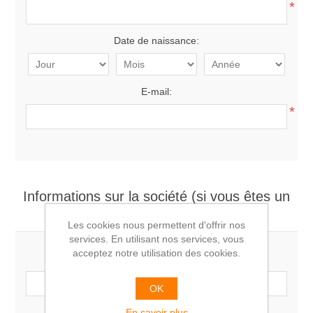
*
Date de naissance:
E-mail:
*
Informations sur la société (si vous êtes un
professionnel)
Les cookies nous permettent d'offrir nos
services. En utilisant nos services, vous
acceptez notre utilisation des cookies.
Société:
OK
En savoir plus
Numéro de TVA: