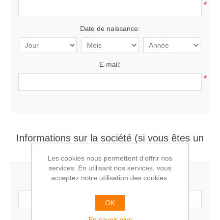
*
Date de naissance:
E-mail:
*
Informations sur la société (si vous êtes un
professionnel)
Les cookies nous permettent d'offrir nos
services. En utilisant nos services, vous
acceptez notre utilisation des cookies.
Société:
OK
En savoir plus
Numéro de TVA: