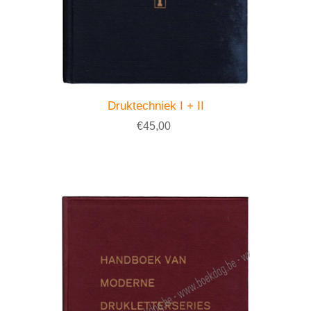
Druktechniek I + II
€45,00