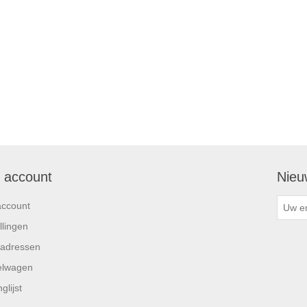
n account
Nieu
account
llingen
 adressen
elwagen
glijst