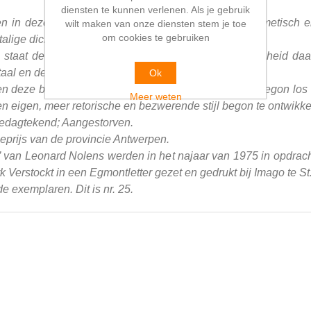
diensten te kunnen verlenen. Als je gebruik
en in deze bundel worden vaak omschreven als hermetisch en
wilt maken van onze diensten stem je toe
om cookies te gebruiken
talige dichter Paul Celan.
t, staat de spanning tussen spreken en de onmogelijkheid daar
taal en de "onuitspreekbaarheid" van ervaringen.
Ok
zien deze bundel als het moment waarop Nolens zich begon lo
Meer weten
 een eigen, meer retorische en bezwerende stijl begon te ontwikke
gedagtekend; Aangestorven.
ieprijs van de provincie Antwerpen.
 van Leonard Nolens werden in het najaar van 1975 in opdrach
Verstockt in een Egmontletter gezet en gedrukt bij Imago te St.
exemplaren. Dit is nr. 25.