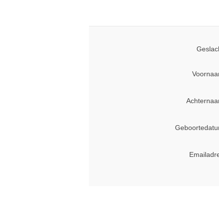
Geslac
Voornaa
Achternaa
Geboortedatu
Emailadr