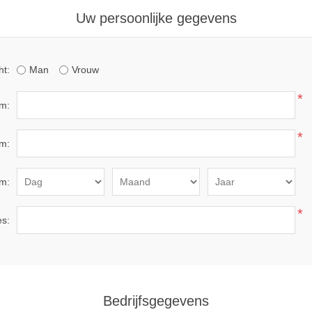
Uw persoonlijke gegevens
ht:
Man
Vrouw
*
m:
*
m:
m:
*
es:
Bedrijfsgegevens