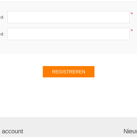
*
d:
*
rd:
n account
Nieu