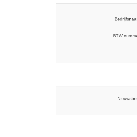
Bedrijfsna
BTW numme
Nieuwsbri