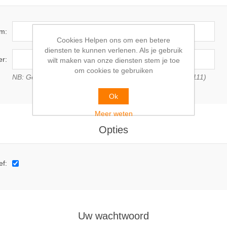
am:
Cookies Helpen ons om een betere
diensten te kunnen verlenen. Als je gebruik
r:
wilt maken van onze diensten stem je toe
om cookies te gebruiken
NB: Geef BTW nummer met landscode (b.v. NL 1111 11 111)
Ok
Meer weten
Opties
ef:
Uw wachtwoord