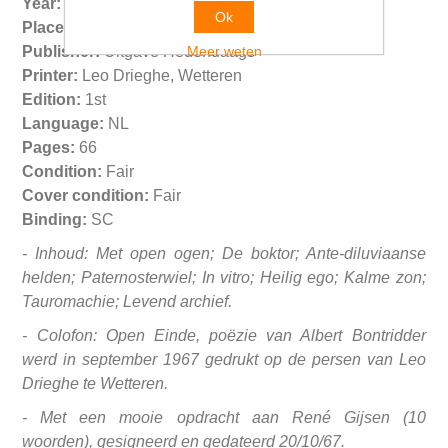
Year:
1967
Ok
Place:
Wetteren
Meer weten
Publisher:
Uitgave Hedendaags
Printer:
Leo Drieghe, Wetteren
Edition:
1st
Language:
NL
Pages:
66
Condition:
Fair
Cover condition:
Fair
Binding:
SC
- Inhoud: Met open ogen; De boktor; Ante-diluviaanse
helden; Paternosterwiel; In vitro; Heilig ego; Kalme zon;
Tauromachie; Levend archief.
- Colofon: Open Einde, poëzie van Albert Bontridder
werd in september 1967 gedrukt op de persen van Leo
Drieghe te Wetteren.
- Met een mooie opdracht aan René Gijsen (10
woorden), gesigneerd en gedateerd 20/10/67.