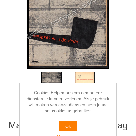
Cookies Helpen ons om een betere
diensten te kunnen verlenen. Als je gebruik
wilt maken van onze diensten stem je toe
om cookies te gebruiken
Maigret en zijn dode. Omslag
Ok
Dick Bruna