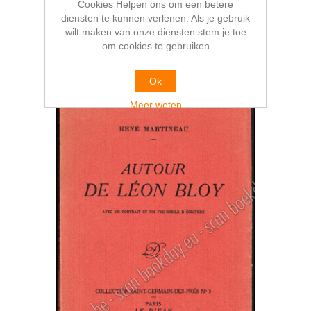
Antoine de Saint-Exupéry: essai
Cookies Helpen ons om een betere
diensten te kunnen verlenen. Als je gebruik
€24,00
wilt maken van onze diensten stem je toe
om cookies te gebruiken
Ok
Meer weten