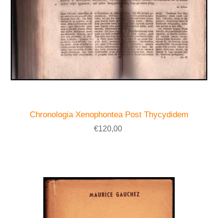
Chronologia Xenophontea Post Thycydidem
€120,00