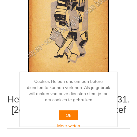
Cookies Helpen ons om een betere
diensten te kunnen verlenen. Als je gebruik
wilt maken van onze diensten stem je toe
Het boek in Vlaanderen 1931.
om cookies te gebruiken
[2e jaarboek]. Omslag Jozef
Ok
CANTRÉ
Meer weten