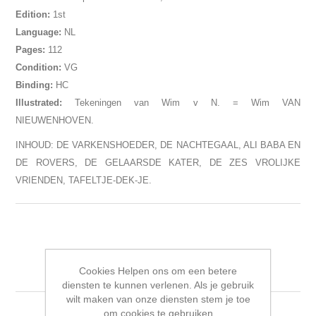
Edition:
1st
Language:
NL
Pages:
112
Condition:
VG
Binding:
HC
Illustrated:
Tekeningen van Wim v N. = Wim VAN
NIEUWENHOVEN.
INHOUD: DE VARKENSHOEDER, DE NACHTEGAAL, ALI BABA EN
DE ROVERS, DE GELAARSDE KATER, DE ZES VROLIJKE
VRIENDEN, TAFELTJE-DEK-JE.
Gerelateerde producten
Cookies Helpen ons om een betere
diensten te kunnen verlenen. Als je gebruik
wilt maken van onze diensten stem je toe
om cookies te gebruiken