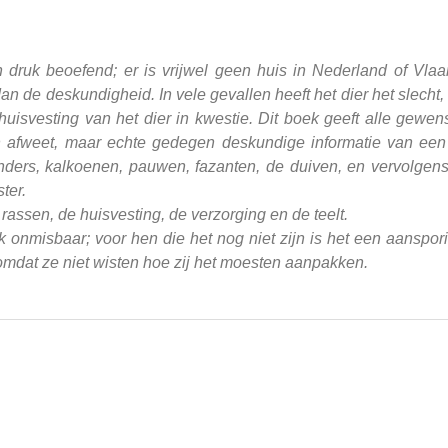
en druk beoefend; er is vrijwel geen huis in Nederland of Vl
 dan de deskundigheid. In vele gevallen heeft het dier het slech
uisvesting van het dier in kwestie. Dit boek geeft alle gewens
an afweet, maar echte gedegen deskundige informatie van ee
ers, kalkoenen, pauwen, fazanten, de duiven, en vervolgens 
ter.
assen, de huisvesting, de verzorging en de teelt.
oek onmisbaar; voor hen die het nog niet zijn is het een aans
mdat ze niet wisten hoe zij het moesten aanpakken.