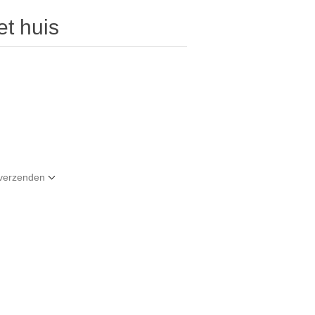
et huis
t verzenden