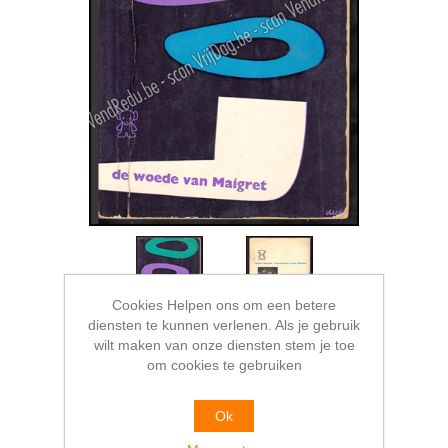
Cookies Helpen ons om een betere
diensten te kunnen verlenen. Als je gebruik
wilt maken van onze diensten stem je toe
om cookies te gebruiken
De woede van Maigret.
Ok
Omslag Dick Bruna