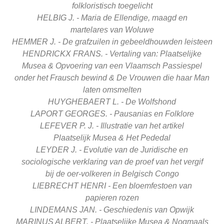
folkloristisch
toegelicht
HELBIG J. - Maria de Ellendige, maagd en
martelares
van Woluwe
HEMMER J. - De grafzuilen in gebeeldhouwden leisteen
HENDRICKX FRANS. - Vertaling van: Plaatselijke
Musea &
Opvoering van een Vlaamsch
Passiespel
onder het Frausch
bewind & De Vrouwen die haar Man
laten omsmelten
HUYGHEBAERT L. - De Wolfshond
LAPORT GEORGES. - Pausanias en Folklore
LEFEVER P. J. - Illustratie van het artikel
Plaatselijk
Musea &
Het Pededal
LEYDER J. - Evolutie van de Juridische en
sociologische
verklaring van de proef van het vergif
bij
de oer-volkeren in Belgisch Congo
LIEBRECHT HENRI - Een bloemfestoen van
papieren
rozen
LINDEMANS JAN. - Geschiedenis van Opwijk
MARINUS ALBERT. - Plaatselijke Musea &
Nogmaals