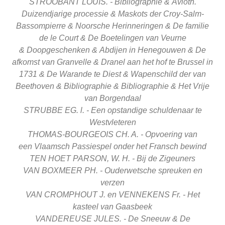
STROOBANT LOUIS. - Bibliographie &
Avioth.
Duizendjarige processie & M
askots der Croy-Salm-
Bassompierre &
Noorsche Herinneringen &
De familie
de le Court &
De Boetelingen van Veurne
&
Doopgeschenken &
Abdijen in Henegouwen &
De
afkomst van Granvelle &
Dranel aan het hof te Brussel in
1731 &
De Warande te Diest & W
apenschild der van
Beethoven &
Bibliographie &
Bibliographie & H
et Vrije
van Borgendaal
STRUBBE EG. l. - Een opstandige schuldenaar te
Westvleteren
THOMAS-BOURGEOIS CH. A. - Opvoering van
een
Vlaamsch Passiespel
onder het Fransch
bewind
TEN HOET PARSON, W. H. - Bij de Zigeuners
VAN BOXMEER PH. - Ouderwetsche spreuken en
verzen
VAN CROMPHOUT J. en VENNEKENS Fr. - Het
kasteel
van Gaasbeek
VANDEREUSE JULES. - De Sneeuw &
De