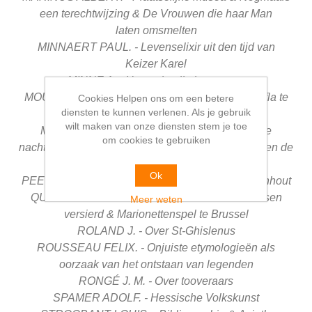
een terechtwijzing &
De Vrouwen die haar Man
laten
omsmelten
MINNAERT PAUL. - Levenselixir uit den tijd van
Keizer
Karel
MINNE A. - Het recht eikels te rapen
MOUREAU PAUL. - Nécrologie &
De H. Ragenufla te
Cookies Helpen ons om een betere
diensten te kunnen verlenen. Als je gebruik
Incourt &
De Porte aux Broquettes
wilt maken van onze diensten stem je toe
MORTIER AD. - Heksen vliegen bij nacht &
De
om cookies te gebruiken
nachtmerrie &
Volkslied in Wallonte &
De Wolven en de
Viool &
Stokken met vier hoeken
Ok
PEETERS FERD., S. J. - Het Kasteel van Doggenhout
QUIÉVREUX LOUIS . - Kazuivel met hakenkruisen
Meer weten
versierd &
Marionettenspel te Brussel
ROLAND J. - Over St-Ghislenus
ROUSSEAU FELIX. - Onjuiste etymologieën als
oorzaak
van het ontstaan van legenden
RONGÉ J. M. - Over tooveraars
SPAMER ADOLF. - Hessische Volkskunst