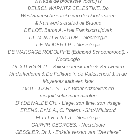
&
Nadat de processie voorbij is
DELBOL-WARNITZ CELESTINE. De
Westvlaamsche
sproke van den kindersteen
&
Kantwerksterslied
uit Brugge
DE LOË, Baron A. - Het Frankisch tijdvak
DE MUNTER VICTOR. - Necrologie
DE RIDDER FR. - Necrologie
DE WARSAGE RODOLPHE (Edmond Schoonbroodt). -
Necrologie
DEXTERS G. H. - Volksgeneeskunde &
Verdwenen
kinderliederen &
De Folklore in de Volksschool &
In de
Muyerkes luidt een klok
DIOT CHARLES. - De Bronnenzoekers en
megalitische
monumenten
D'YDEWALDE CH. - Liége, son âme, son visage
ERENS, Dr M. A., O. Praem. - Sint-Willibrord
FELLER JULES. - Necrologie
GARNIR GEORGES. - Necrologie
GESSLER, Dr J. - Enkele verzen van "Die Hexe"