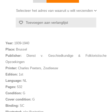
Selecteer het adres van waaruit u wilt verzenden
Year:
1939-1940
Place:
Brussel
Publisher:
Dienst v. Geschiedkundige & Folkloristische
Opzoekingen
Printer:
Charles Peeters, Zoutleeuw
Edition:
1st
Language:
NL
Pages:
532
Condition:
G
Cover condition:
G
Binding:
SC
Illustrated:
z/w illustraties