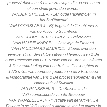
processiebloemen &
Lieve Vrouwtjes die op een
boom
of een struik gevonden
werden
VANDER STICHEL A. - Een oude Papiermolen in
het
Zoniënwoud
VAN DOORSLAER J. - Bijdrage tot de Geschiedenis
van
de Parochie Strambeek
VAN DOORSLAER GEORGES. - Nécrologie
VAN HAMME MARCEL. - Gozewijn de Fierland
VAN HAUDENARD MAURICE. - Steeds over den
eeredienst
van den H. Servatius
in Henegouwen &
De
oude Processie van O
. L. Vrouw van de
Bron te Chièvres
&
De veroordeeling van
een Heks te Ghislenghien
in
1675 &
Gift van roerende goederen
in de XVIIIe
eeuw
&
Monographie van Lens &
De processiebloemen &
Het
Hakenkruis of
Svastika
VAN RANSBEEK R. - De Balsem in de
Volksgeneeskunde
van de 18e eeuw
VAN WANZEELE ALF. - Illustratie van het artikel :
De
Folklore in de Volksschool &
Illustratie van het artikel :
In