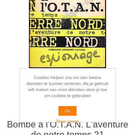
Cookies Helpen ons om een betere
diensten te kunnen verlenen. Als je gebruik
wilt maken van onze diensten stem je toe
om cookies te gebruiken
Ok
Meer weten
Bombe à l'O.T.A.N. L'aventure
de notre temps 21