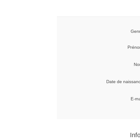
Genr
Préno
No
Date de naissan
E-ma
Inf