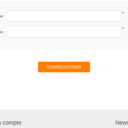
*
se:
*
se:
 compte
News