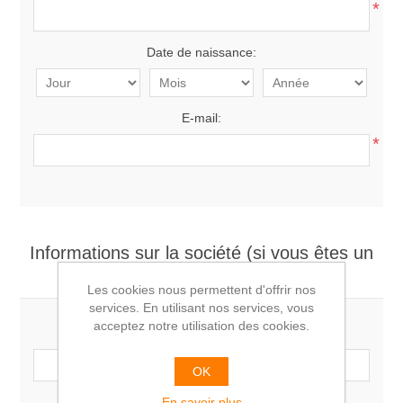
*
Date de naissance:
E-mail:
*
Informations sur la société (si vous êtes un
professionnel)
Les cookies nous permettent d'offrir nos
services. En utilisant nos services, vous
acceptez notre utilisation des cookies.
Société:
OK
En savoir plus
Numéro de TVA: