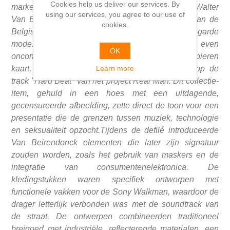
Cookies help us deliver our services. By
markeert een cruciaal moment in de carrière van Walter
using our services, you agree to our use of
Van Beirendonck, waarin hij de rauwe energie van de
cookies.
Belgische New Beat-scène vertaalde naar avant-garde
mode. De uitnodiging voor de show was even
OK
onconventioneel als de kleding zelf: geen papieren
Learn more
kaart, maar een fysieke audiocassette met daarop de
track "Hard Beat" van het project Real Man. Dit collectie-
item, gehuld in een hoes met een uitdagende,
gecensureerde afbeelding, zette direct de toon voor een
presentatie die de grenzen tussen muziek, technologie
en seksualiteit opzocht.Tijdens de defilé introduceerde
Van Beirendonck elementen die later zijn signatuur
zouden worden, zoals het gebruik van maskers en de
integratie van consumentenelektronica. De
kledingstukken waren specifiek ontworpen met
functionele vakken voor de Sony Walkman, waardoor de
drager letterlijk verbonden was met de soundtrack van
de straat. De ontwerpen combineerden traditioneel
breigoed met industriële, reflecterende materialen, een