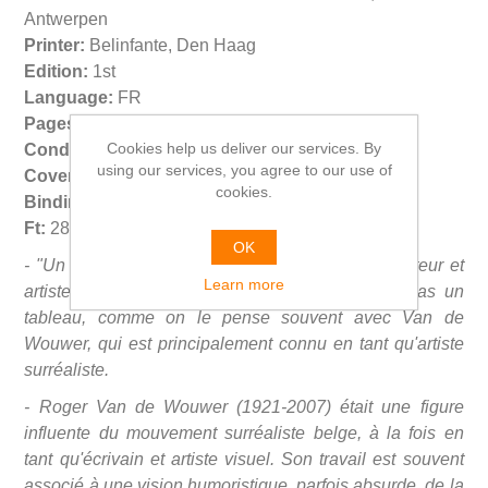
Antwerpen
Printer:
Belinfante, Den Haag
Edition:
1st
Language:
FR
Pages:
32
Cookies help us deliver our services. By
Condition:
FN
using our services, you agree to our use of
Cover condition:
VG
cookies.
Binding:
SC
Ft:
28*22*0,4 cm. 135 gr.
OK
- "Un Conte de Fées" est le titre d'un livre de l'auteur et
Learn more
artiste belge Roger Van de Wouwer. Ce n'est pas un
tableau, comme on le pense souvent avec Van de
Wouwer, qui est principalement connu en tant qu'artiste
surréaliste.
- Roger Van de Wouwer (1921-2007) était une figure
influente du mouvement surréaliste belge, à la fois en
tant qu'écrivain et artiste visuel. Son travail est souvent
associé à une vision humoristique, parfois absurde, de la