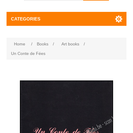
CATEGORIES
Home
/
Books
/
Art books
/
Un Conte de Fées