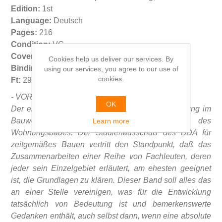
Edition:
1st
Language:
Deutsch
Pages:
216
Condition:
VG
Cover condition:
G but No DJ
Cookies help us deliver our services. By
Binding:
HC
using our services, you agree to our use of
cookies.
Ft:
29,7x21 cm. 1050 gr.
- VORWORT:
OK
Der erste Band dieser Reihe ist der Rationalisierung im
Bauwesen gewidmet, unter Voranstellung des
Learn more
Wohnungsbaues. Der Studienausschuß des BDA für
zeitgemäßes Bauen vertritt den Standpunkt, daß das
Zusammenarbeiten einer Reihe von Fachleuten, deren
jeder sein Einzelgebiet erläutert, am ehesten geeignet
ist, die Grundlagen zu klären. Dieser Band soll alles das
an einer Stelle vereinigen, was für die Entwicklung
tatsächlich von Bedeutung ist und bemerkenswerte
Gedanken enthält, auch selbst dann, wenn eine absolute