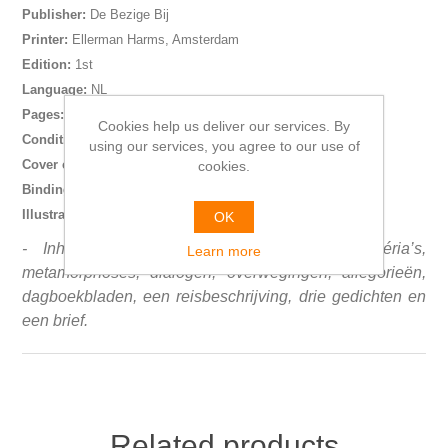
Publisher:
De Bezige Bij
Printer:
Ellerman Harms, Amsterdam
Edition:
1st
Language:
NL
Pages:
108
Cookies help us deliver our services. By
Condition:
VG
using our services, you agree to our use of
Cover condition:
G
cookies.
Binding:
HC,
gebonden met stofomslag
Illustrated:
Omslagontwerp: Hugo Claus
OK
-
Inhoud: Schetsen, verhalen, fabels, greguéria’s,
Learn more
metamorphoses, dialogen, overwegingen, allegorieën,
dagboekbladen, een reisbeschrijving, drie gedichten en
een brief.
Related products