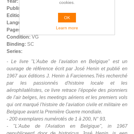
Year:
1967
cookies.
Publisher:
Jose Henin,
Edition:
1st
OK
Language:
FR
Learn more
Pages:
164
Condition:
VG
Binding:
SC
Series:
- Le livre "L'Aube de l'aviation en Belgique" est un
ouvrage de référence écrit par José Henin et publié en
1967 aux éditions J. Henin à Farciennes.Très recherché
par les passionnés d'histoire locale et les
aérophilatélistes, ce livre retrace l'épopée des pionniers
de l'air belges, les meetings aériens et les premiers vols
qui ont marqué l'histoire de l'aviation civile et militaire en
Belgique avant la Première Guerre mondiale.
- 200 exemplares numérotés de 1 à 200, N° 93.
-
"L'Aube de l'Aviation en Belgique", in 1967
gepubliceerd door de historicus José Henin, is een