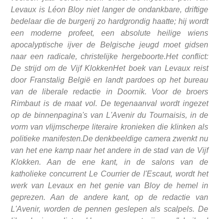
Levaux is Léon Bloy niet langer de ondankbare, driftige
bedelaar die de burgerij zo hardgrondig haatte; hij wordt
een moderne profeet, een absolute heilige wiens
apocalyptische ijver de Belgische jeugd moet gidsen
naar een radicale, christelijke hergeboorte.Het conflict:
De strijd om de Vijf KlokkenHet boek van Levaux reist
door Franstalig België en landt pardoes op het bureau
van de liberale redactie in Doornik. Voor de broers
Rimbaut is de maat vol. De tegenaanval wordt ingezet
op de binnenpagina's van L'Avenir du Tournaisis, in de
vorm van vlijmscherpe literaire kronieken die klinken als
politieke manifesten.De denkbeeldige camera zwenkt nu
van het ene kamp naar het andere in de stad van de Vijf
Klokken. Aan de ene kant, in de salons van de
katholieke concurrent Le Courrier de l'Escaut, wordt het
werk van Levaux en het genie van Bloy de hemel in
geprezen. Aan de andere kant, op de redactie van
L'Avenir, worden de pennen geslepen als scalpels. De