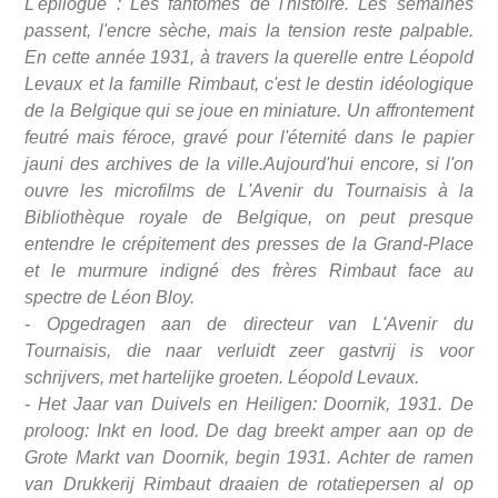
L'épilogue : Les fantômes de l'histoire. Les semaines
passent, l'encre sèche, mais la tension reste palpable.
En cette année 1931, à travers la querelle entre Léopold
Levaux et la famille Rimbaut, c'est le destin idéologique
de la Belgique qui se joue en miniature. Un affrontement
feutré mais féroce, gravé pour l'éternité dans le papier
jauni des archives de la ville.Aujourd'hui encore, si l'on
ouvre les microfilms de L'Avenir du Tournaisis à la
Bibliothèque royale de Belgique, on peut presque
entendre le crépitement des presses de la Grand-Place
et le murmure indigné des frères Rimbaut face au
spectre de Léon Bloy.
- Opgedragen aan de directeur van L'Avenir du
Tournaisis, die naar verluidt zeer gastvrij is voor
schrijvers, met hartelijke groeten. Léopold Levaux.
- Het Jaar van Duivels en Heiligen: Doornik, 1931. De
proloog: Inkt en lood. De dag breekt amper aan op de
Grote Markt van Doornik, begin 1931. Achter de ramen
van Drukkerij Rimbaut draaien de rotatiepersen al op