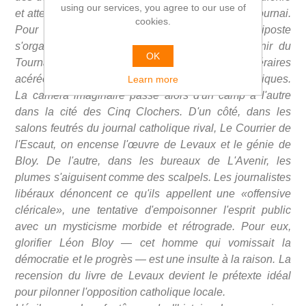
using our services, you agree to our use of
et atterrit sur le bureau de la rédaction libérale à Tournai.
cookies.
Pour les frères Rimbaut, c'en est trop. La riposte
s'organise dans les pages intérieures de L'Avenir du
OK
Tournaisis, sous la forme de chroniques littéraires
acérées qui résonnent comme des manifestes politiques.
Learn more
La caméra imaginaire passe alors d'un camp à l'autre
dans la cité des Cinq Clochers. D'un côté, dans les
salons feutrés du journal catholique rival, Le Courrier de
l'Escaut, on encense l'œuvre de Levaux et le génie de
Bloy. De l'autre, dans les bureaux de L'Avenir, les
plumes s'aiguisent comme des scalpels. Les journalistes
libéraux dénoncent ce qu'ils appellent une «offensive
cléricale», une tentative d'empoisonner l'esprit public
avec un mysticisme morbide et rétrograde. Pour eux,
glorifier Léon Bloy — cet homme qui vomissait la
démocratie et le progrès — est une insulte à la raison. La
recension du livre de Levaux devient le prétexte idéal
pour pilonner l'opposition catholique locale.