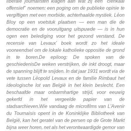
liberale journalisten klagen aan wat zij een "clerikaal
offensief" noemen: een poging om de publieke opinie te
vergiftigen met een morbide, achterhaalde mystiek. Léon
Bloy op een voetstuk plaatsen — een man die de
democratie en de vooruitgang uitspuwde — is in hun
ogen een belediging voor het gezond verstand. De
recensie van Levaux' boek wordt zo het ideale
voorwendsel om de lokale katholieke oppositie de grond
in te boren.De epiloog: De spoken van de
geschiedenisDe weken verstrijken, de inkt droogt, maar
de spanning blijft te snijden. In dat jaar 1931 wordt via de
vete tussen Léopold Levaux en de familie Rimbaut het
ideologische lot van België in het klein beslecht. Een
beschaafde maar onbarmhartige strijd, voor eeuwig
gekerfd in het vergeelde papier van de
stadsarchieven.Wie vandaag de microfilms van L'Avenir
du Tournaisis opent in de Koninklijke Bibliotheek van
België, kan het geratel van de persen op de Grote Markt
bijna weer horen, net als het verontwaardigde gemor van