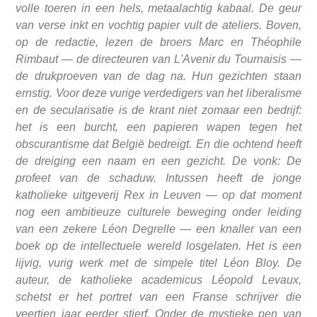
volle toeren in een hels, metaalachtig kabaal. De geur
van verse inkt en vochtig papier vult de ateliers. Boven,
op de redactie, lezen de broers Marc en Théophile
Rimbaut — de directeuren van L'Avenir du Tournaisis —
de drukproeven van de dag na. Hun gezichten staan
ernstig. Voor deze vurige verdedigers van het liberalisme
en de secularisatie is de krant niet zomaar een bedrijf:
het is een burcht, een papieren wapen tegen het
obscurantisme dat België bedreigt. En die ochtend heeft
de dreiging een naam en een gezicht. De vonk: De
profeet van de schaduw. Intussen heeft de jonge
katholieke uitgeverij Rex in Leuven — op dat moment
nog een ambitieuze culturele beweging onder leiding
van een zekere Léon Degrelle — een knaller van een
boek op de intellectuele wereld losgelaten. Het is een
lijvig, vurig werk met de simpele titel Léon Bloy. De
auteur, de katholieke academicus Léopold Levaux,
schetst er het portret van een Franse schrijver die
veertien jaar eerder stierf. Onder de mystieke pen van