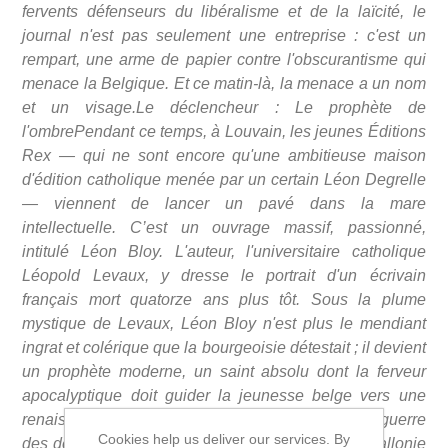
fervents défenseurs du libéralisme et de la laïcité, le
journal n'est pas seulement une entreprise : c'est un
rempart, une arme de papier contre l'obscurantisme qui
menace la Belgique. Et ce matin-là, la menace a un nom
et un visage.Le déclencheur : Le prophète de
l'ombrePendant ce temps, à Louvain, les jeunes Éditions
Rex — qui ne sont encore qu'une ambitieuse maison
d'édition catholique menée par un certain Léon Degrelle
— viennent de lancer un pavé dans la mare
intellectuelle. C’est un ouvrage massif, passionné,
intitulé Léon Bloy. L'auteur, l'universitaire catholique
Léopold Levaux, y dresse le portrait d'un écrivain
français mort quatorze ans plus tôt. Sous la plume
mystique de Levaux, Léon Bloy n'est plus le mendiant
ingrat et colérique que la bourgeoisie détestait ; il devient
un prophète moderne, un saint absolu dont la ferveur
apocalyptique doit guider la jeunesse belge vers une
renaissance chrétienne radicale.Le conflit : La guerre
Cookies help us deliver our services. By
des deux TournaiLe livre de Levaux traverse la Wallonie