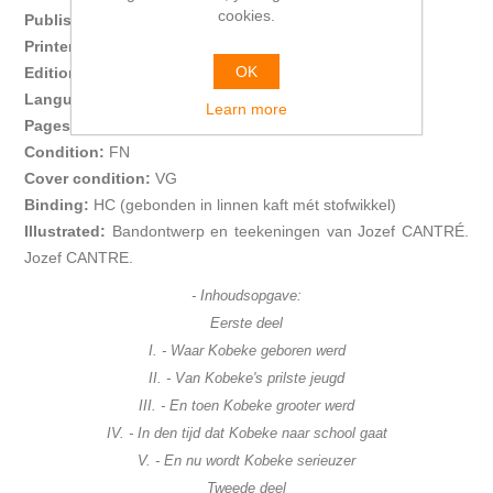
cookies.
Publisher:
Wereldbibliotheek
Printer:
idem
OK
Edition:
14de druk
Language:
NL
Learn more
Pages:
208
Condition:
FN
Cover condition:
VG
Binding:
HC (gebonden in linnen kaft mét stofwikkel)
Illustrated:
Bandontwerp en teekeningen van Jozef CANTRÉ.
Jozef CANTRE.
-
Inhoudsopgave:
Eerste deel
I. - Waar Kobeke geboren werd
II. - Van Kobeke's prilste jeugd
III. - En toen Kobeke grooter werd
IV. - In den tijd dat Kobeke naar school gaat
V. - En nu wordt Kobeke serieuzer
Tweede deel