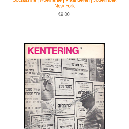
Socialisme⎪Roemenië⎪Vlaanderen⎪Jodenhoek
New York
€9.00