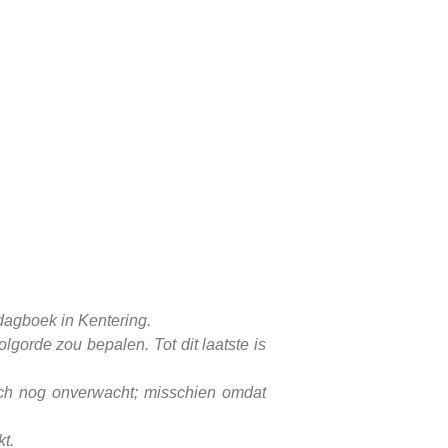
 dagboek in Kentering.
lgorde zou bepalen. Tot dit laatste is
och nog onverwacht; misschien omdat
t.