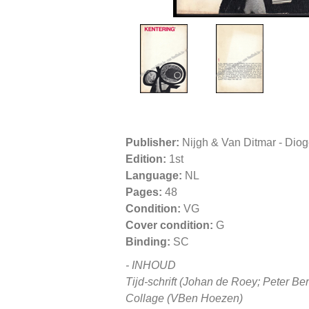
Publisher:
Nijgh & Van Ditmar - Dio
Edition:
1st
Language:
NL
Pages:
48
Condition:
VG
Cover condition:
G
Binding:
SC
- INHOUD
Tijd-schrift (Johan de Roey; Peter B
Collage (VBen Hoezen)