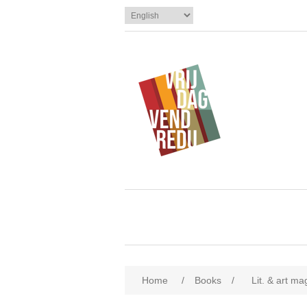
Home
/
Books
/
Lit. & art m