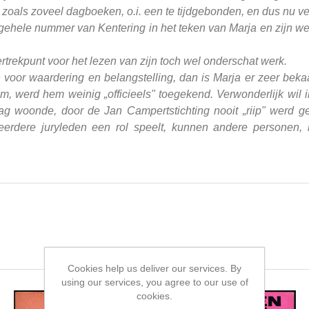
 zoals zoveel dagboeken, o.i. een te tijdgebonden, en dus nu v
it gehele nummer van Kentering in het teken van Marja en zijn we
trekpunt voor het lezen van zijn toch wel onderschat werk.
zijn voor waardering en belangstelling, dan is Marja er zeer be
om, werd hem weinig „officieels" toegekend. Verwonderlijk wil i
ag woonde, door de Jan Campertstichting nooit „riip" werd gea
erdere juryleden een rol speelt, kunnen andere personen, bi
Cookies help us deliver our services. By
using our services, you agree to our use of
cookies.