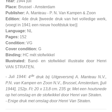
Year:
1944 juli
Place:
Brussel - Amsterdam
Publisher:
A. Manteau - P. N. Van Kampen & Zoon
Edition:
4de druk [tweede druk van het volledige werk,
(voegt in 1941 een nieuw hoofdstuk toe)]
Language:
NL
Pages:
152
Condition:
VG
Cover condition:
G
Binding:
HC mét stofwikkel
Illustrated:
Band- en stofwikkel illustratie door Henri
VAN STRATEN.
de
-
Juli 1944:
4
druk bij Uitgeversmij A. Manteau N.V.,
P.N. van Kampen en Zoon N.V., Brussel, Amsterdam, [juli
1944], 152p. Ft: 20 x 13,8 cm. 235 gr.
Met een houtsnede
op het omslag en de stofwikkel door Henri van Straten.
- Enige druk met omslag door Henri Van Straten.