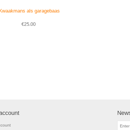
Kwaakmans als garagebaas
€25.00
account
News
ccount