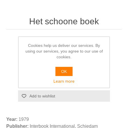
Het schoone boek
A.A.M. STOLS
Cookies help us deliver our services. By
using our services, you agree to our use of
€20.00
cookies.
OK
Learn more
Please select the address you want to ship from
Year:
1979
Publisher:
Interbook International, Schiedam