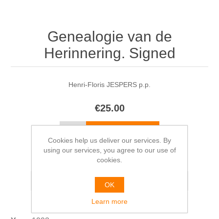
Genealogie van de
Herinnering. Signed
Henri-Floris JESPERS p.p.
€25.00
Cookies help us deliver our services. By
using our services, you agree to our use of
Please select the address you want to ship from
cookies.
OK
Learn more