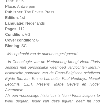
Year:
1993
Place:
Antwerpen
Publisher:
The Private Press
Edition:
1st
Language:
Nederlands
Pages:
112
Condition:
VG
Cover condition:
G
Binding:
SC
- Met opdracht van de auteur en gesigneerd.
- In Genealogie van de Herinnering brengt Henri-Floris
Jespers met persoonlijke weemoed vervlochten literair-
historische portretten van de Frans-Belgische schrijvers
Egide Straven, Emma Lambotte, Paul Neuhuys, Marcel
Lecomte, E.L.T. Mesens, Marie Gevers en Roger
Avermaete.
Als een voorzichtige historicus is Henri-Floris Jespers te
werk gegaan. Ieder van deze figuren heeft hij nog