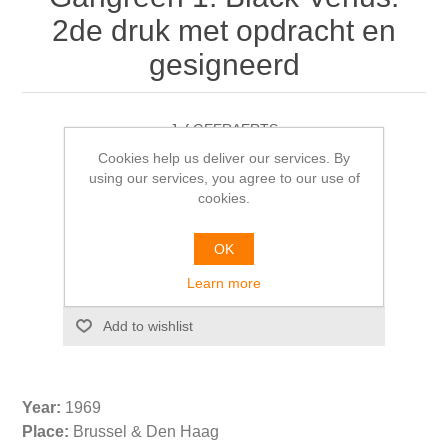
2de druk met opdracht en
gesigneerd
Jef GEERAERTS
Cookies help us deliver our services. By
€25.00
using our services, you agree to our use of
cookies.
OK
Please select the address you want to ship from
Learn more
Year:
1969
Place:
Brussel & Den Haag