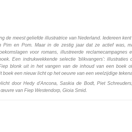
ang de meest geliefde illustratrice van Nederland. Iedereen ken
 Pim en Pom. Maar in de zestig jaar dat ze actief was, maak
boekomslagen voor romans, illustreerde reclamecampagnes e
oek. Een indrukwekkende selectie 'blikvangers': illustratie
. Fiep blonk uit in het vangen van de inhoud van een boek 
t boek een nieuw licht op het oeuvre van een veelzijdige teken
gelicht door Hedy d'Ancona, Saskia de Bodt, Piet Schreuders
t œuvre van Fiep Westendorp, Gioia Smid.