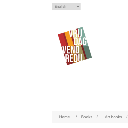
Home
/
Books
/
Art books
/