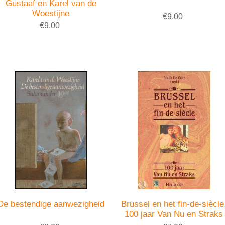
Gustaaf en Karel van de
Woestijne
€9.00
€9.00
De bestendige aanwezigheid
Brussel en het fin-de-siècle
100 jaar Van Nu en Straks