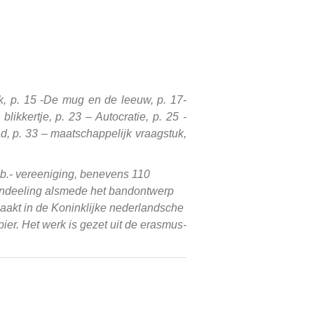
iek, p. 15 -De mug en de leeuw, p. 17-
likkertje, p. 23 – Autocratie, p. 25 -
ad, p. 33 – maatschappelijk vraagstuk,
.b.- vereeniging, benevens 110
 indeeling alsmede het bandontwerp
emaakt in de Koninklijke nederlandsche
er. Het werk is gezet uit de erasmus-