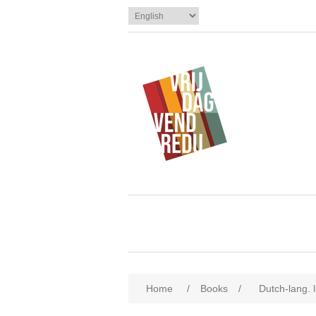
Home
/
Books
/
Dutch-lang. l