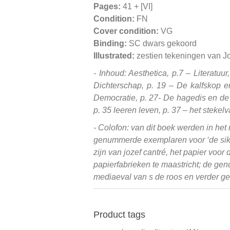
Pages:
41 + [VI]
Condition:
FN
Cover condition:
VG
Binding:
SC dwars gekoord
Illustrated:
zestien tekeningen van 
- Inhoud: Aesthetica, p.7 – Literatuu
Dichterschap, p. 19 – De kalfskop en 
Democratie, p. 27- De hagedis en de a
p. 35 leeren leven, p. 37 – het stekel
- Colofon: van dit boek werden in he
genummerde exemplaren voor ‘de sikke
zijn van jozef cantré, het papier voo
papierfabrieken te maastricht; de ge
mediaeval van s de roos en verder ge
Product tags