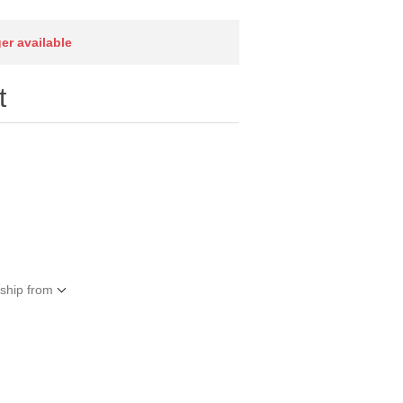
ger available
t
 ship from