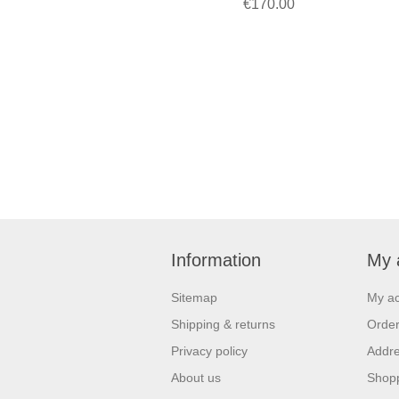
€170.00
Information
My 
Sitemap
My a
Shipping & returns
Orde
Privacy policy
Addr
About us
Shopp