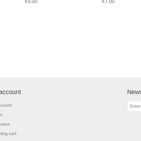
€9.00
€7.00
account
News
ccount
rs
esses
ing cart