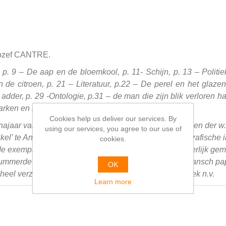
Jozef CANTRE.
r, p. 9 – De aap en de bloemkool, p. 11- Schijn, p. 13 – Polit
de citroen, p. 21 – Literatuur, p.22 – De perel en het glazen b
dder, p. 29 -Ontologie, p.31 – de man die zijn blik verloren h
varken en het pelskonijn, p. 39 – de waarheid, p. 41.
Cookies help us deliver our services. By
t najaar van 1933, 3500 exemplaren gedrukt voor de leden der w
using our services, you agree to our use of
l’ te Antwerpen, de sierletters, teekeningen en typografische
cookies.
r de exemplaren der w.b. – vereenigingsleden is bijzonderlijk g
nummerde exemplaren werden gedrukt op keizerlijk japansch papi
OK
heel verzorgd in de werkplaatsen der wereld-bibliotheek n.v.
Learn more