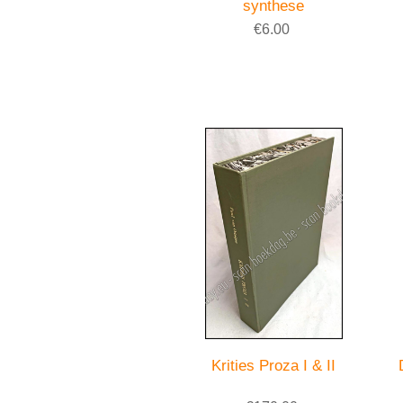
synthese
€6.00
Krities Proza I & II