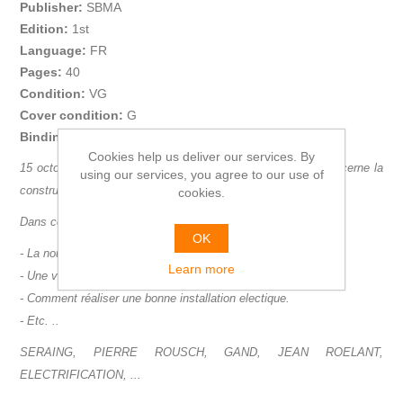
Publisher:
SBMA
Edition:
1st
Language:
FR
Pages:
40
Condition:
VG
Cover condition:
G
Binding:
SC agrafé
Cookies help us deliver our services. By
15 octobre 1934. De p 873 à
912
.
Revue de tout ce qui concerne la
using our services, you agree to our use of
construction et la décoration de votre maison.
cookies.
Dans ce numero l'electrification de l'habitation.
OK
- La nouvelle "justice de paix" à Seraing.
Learn more
- Une villa moderne dan lan banlieue Gantoise.
- Comment réaliser une bonne installation electique.
- Etc. ..
SERAING, PIERRE ROUSCH, GAND, JEAN ROELANT,
ELECTRIFICATIO
N, ...